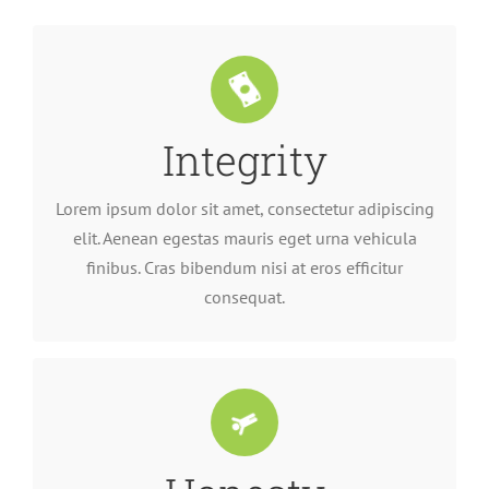
Integrity
consequat.
finibus. Cras bibendum nisi at eros efficitur
elit. Aenean egestas mauris eget urna vehicula
Lorem ipsum dolor sit amet, consectetur adipiscing
Lorem ipsum dolor sit amet, consectetur adipiscing
elit. Aenean egestas mauris eget urna vehicula
finibus. Cras bibendum nisi at eros efficitur
consequat.
consequat.