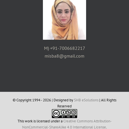
M) +91-7006682217
misba8@gmail.com
© Copyright 1994 -
2026 | Designed by
SHB eSolutions
| All Rights
Reserved
This work is licensed under a
Creative Commons Attribution-
NonCommercial-ShareAlike 4.0 International License
.