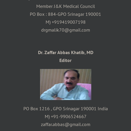
Member J&K Medical Council
PO Box : 884-GPO Srinagar 190001
M) +919419007198
drgmalik70@gmail.com
Dr. Zaffar Abbas Khatib, MD
Editor
PO Box 1216 , GPO Srinagar 190001 India
M) +91-9906524667
zaffar.abbas@gmail.com