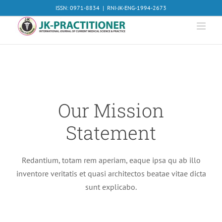
Skip
ISSN: 0971-8834
|
RNI-JK-ENG-1994-2673
to
content
Our Mission
Statement
Redantium, totam rem aperiam, eaque ipsa qu ab illo
inventore veritatis et quasi architectos beatae vitae dicta
sunt explicabo.