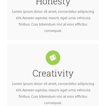
Honesty
finibus. Cras bibendum nisi at eros efficitur
elit. Aenean egestas mauris eget urna vehicula
Lorem ipsum dolor sit amet, consectetur adipiscing
Lorem ipsum dolor sit amet, consectetur adipiscing
elit. Aenean egestas mauris eget urna vehicula
finibus. Cras bibendum nisi at eros efficitur
consequat.
Creativity
consequat.
finibus. Cras bibendum nisi at eros efficitur
elit. Aenean egestas mauris eget urna vehicula
Lorem ipsum dolor sit amet, consectetur adipiscing
Lorem ipsum dolor sit amet, consectetur adipiscing
elit. Aenean egestas mauris eget urna vehicula
finibus. Cras bibendum nisi at eros efficitur
consequat.