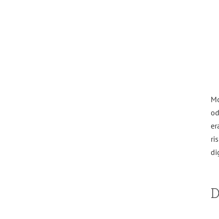
Mo
od
er
ri
di
D