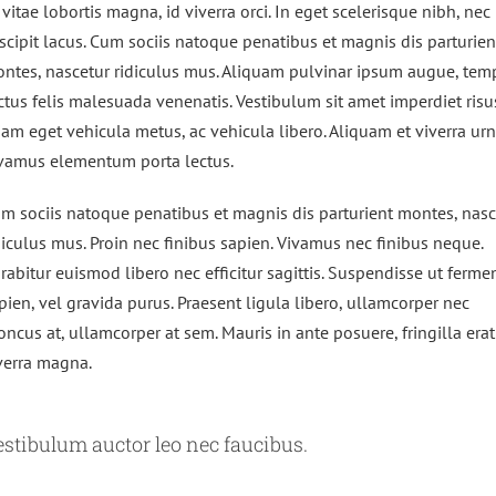
 vitae lobortis magna, id viverra orci. In eget scelerisque nibh, nec
scipit lacus. Cum sociis natoque penatibus et magnis dis parturien
ntes, nascetur ridiculus mus. Aliquam pulvinar ipsum augue, tem
ctus felis malesuada venenatis. Vestibulum sit amet imperdiet risu
iam eget vehicula metus, ac vehicula libero. Aliquam et viverra urn
vamus elementum porta lectus.
m sociis natoque penatibus et magnis dis parturient montes, nasc
diculus mus. Proin nec finibus sapien. Vivamus nec finibus neque.
rabitur euismod libero nec efficitur sagittis. Suspendisse ut ferm
pien, vel gravida purus. Praesent ligula libero, ullamcorper nec
oncus at, ullamcorper at sem. Mauris in ante posuere, fringilla erat
verra magna.
estibulum auctor leo nec faucibus.