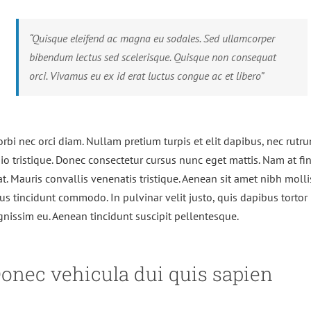
“Quisque eleifend ac magna eu sodales. Sed ullamcorper
bibendum lectus sed scelerisque. Quisque non consequat
orci. Vivamus eu ex id erat luctus congue ac et libero”
rbi nec orci diam. Nullam pretium turpis et elit dapibus, nec rutr
io tristique. Donec consectetur cursus nunc eget mattis. Nam at fi
at. Mauris convallis venenatis tristique. Aenean sit amet nibh molli
sus tincidunt commodo. In pulvinar velit justo, quis dapibus tortor
gnissim eu. Aenean tincidunt suscipit pellentesque.
onec vehicula dui quis sapien