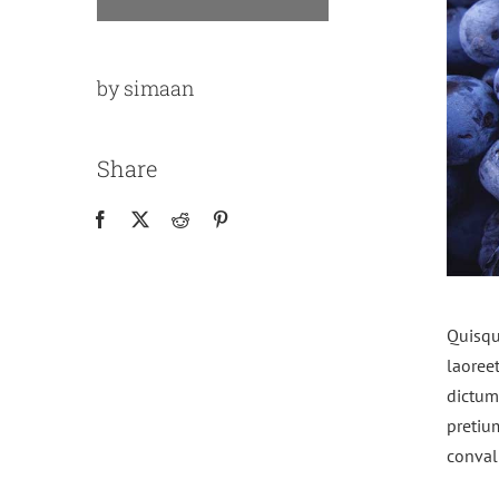
by simaan
Share
Quisqu
laoreet
dictum 
pretium
convall