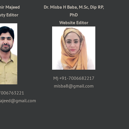
mir Majeed
Dr. Misba H Baba, M.Sc, Dip RP,
ty Editor
PhD
Website Editor
M) +91-7006682217
misba8@gmail.com
7006763221
majeed@gmail.com