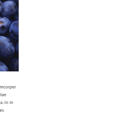
lamcorper
itae
a. In in
ces