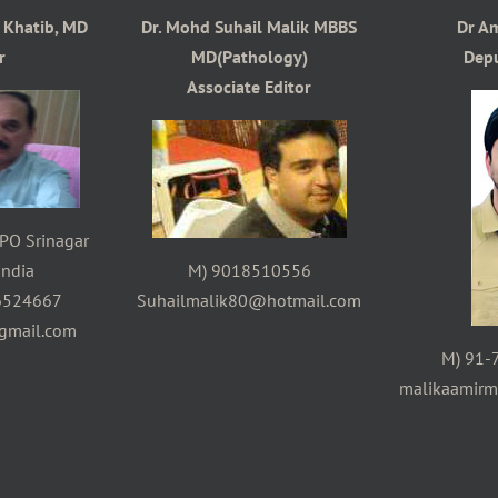
s Khatib, MD
Dr. Mohd Suhail Malik MBBS
Dr A
r
MD(Pathology)
Depu
Associate Editor
PO Srinagar
ndia
M) 9018510556
6524667
Suhailmalik80@hotmail.com
gmail.com
M) 91-
malikaamir