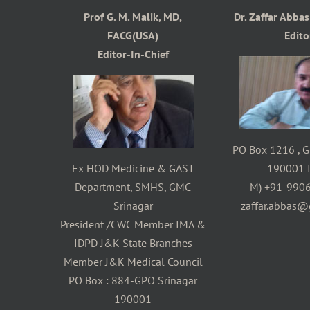
Prof G. M. Malik, MD,
Dr. Zaffar Abba
FACG(USA)
Edito
Editor-In-Chief
PO Box 1216 , G
Ex HOD Medicine & GAST
190001 I
Department, SMHS, GMC
M) +91-990
Srinagar
zaffar.abbas@
President /CWC Member IMA &
IDPD J&K State Branches
Member J&K Medical Council
PO Box : 884-GPO Srinagar
190001