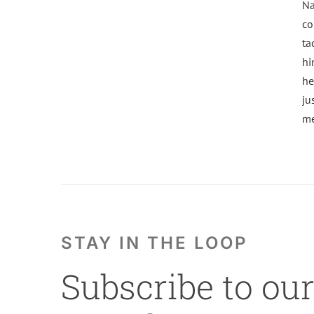
Na
co
ta
hi
he
ju
me
STAY IN THE LOOP
Subscribe to our