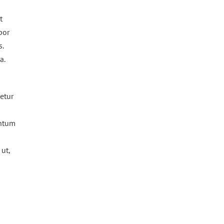
t
por
s.
a.
etur
entum
 ut,