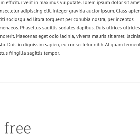
m efficitur velit in maximus vulputate. Lorem ipsum dolor sit amet
nsectetur adipiscing elit. Integer gravida auctor ipsum. Class apte
citi sociosqu ad litora torquent per conubia nostra, per inceptos
menaeos. Phasellus sagittis sodales dapibus. Duis ultrices ultricie
ndrerit. Maecenas eget odio lacinia, viverra mauris sit amet, lacini
sto. Duis in dignissim sapien, eu consectetur nibh. Aliquam ferme
tus fringilla sagittis tempor.
 free