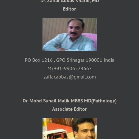
Dr. Zaffar Abbas Khatib, MD
Editor
PO Box 1216 , GPO Srinagar 190001 India
M) +91-9906524667
zaffar.abbas@gmail.com
Dr. Mohd Suhail Malik MBBS MD(Pathology)
Associate Editor