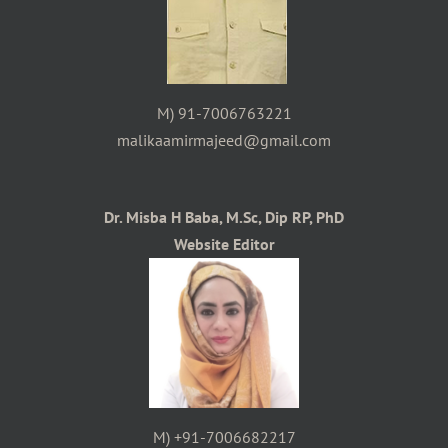
M) 91-7006763221
malikaamirmajeed@gmail.com
Dr. Misba H Baba, M.Sc, Dip RP, PhD
Website Editor
M) +91-7006682217