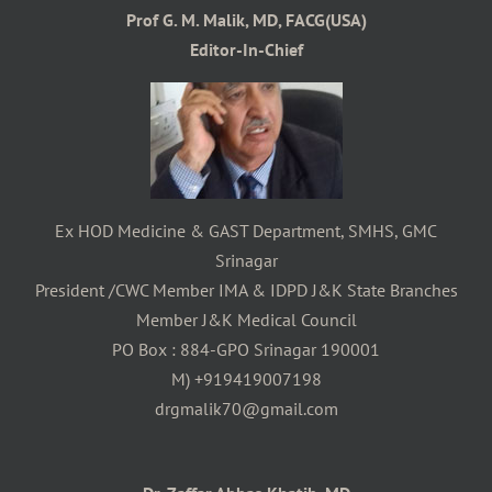
Prof G. M. Malik, MD, FACG(USA)
Editor-In-Chief
Ex HOD Medicine & GAST Department, SMHS, GMC
Srinagar
President /CWC Member IMA & IDPD J&K State Branches
Member J&K Medical Council
PO Box : 884-GPO Srinagar 190001
M) +919419007198
drgmalik70@gmail.com