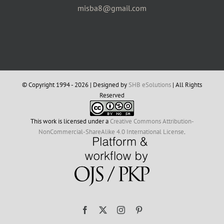
misba8@gmail.com
© Copyright 1994 -
2026 | Designed by
SHB eSolutions
| All Rights
Reserved
This work is licensed under a
Creative Commons Attribution-
NonCommercial-ShareAlike 4.0 International License
.
Facebook
X
Instagram
Pinterest