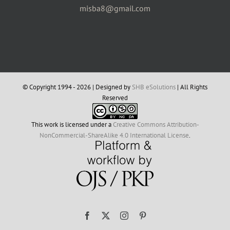
misba8@gmail.com
© Copyright 1994 -
2026 | Designed by
SHB eSolutions
| All Rights
Reserved
This work is licensed under a
Creative Commons Attribution-
NonCommercial-ShareAlike 4.0 International License
.
Facebook
X
Instagram
Pinterest