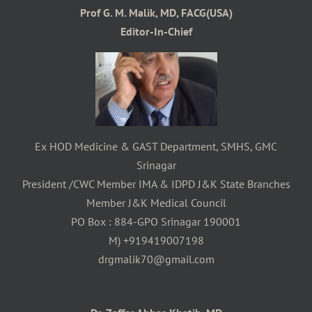
Prof G. M. Malik, MD, FACG(USA)
Editor-In-Chief
Ex HOD Medicine & GAST Department, SMHS, GMC
Srinagar
President /CWC Member IMA & IDPD J&K State Branches
Member J&K Medical Council
PO Box : 884-GPO Srinagar 190001
M) +919419007198
drgmalik70@gmail.com