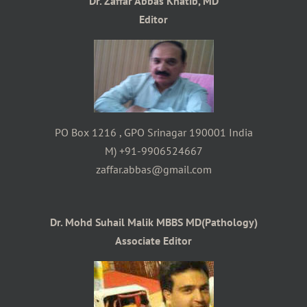
Dr. Zaffar Abbas Khatib, MD
Editor
PO Box 1216 , GPO Srinagar 190001 India
M) +91-9906524667
zaffar.abbas@gmail.com
Dr. Mohd Suhail Malik MBBS MD(Pathology)
Associate Editor