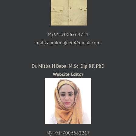
M) 91-7006763221
malikaamirmajeed@gmail.com
Dr. Misba H Baba, M.Sc, Dip RP, PhD
Website Editor
M) +91-7006682217